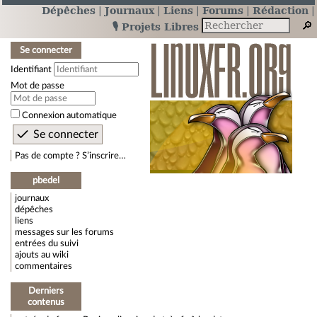
Dépêches
Journaux
Liens
Forums
Rédaction
🎙️ Projets Libres
Se connecter
Identifiant
Mot de passe
Connexion automatique
Pas de compte ? S’inscrire…
pbedel
journaux
dépêches
liens
messages sur les forums
entrées du suivi
ajouts au wiki
commentaires
Derniers
contenus