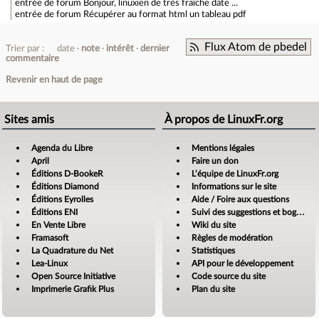
entrée de forum
Bonjour, linuxien de très fraîche date ...
entrée de forum
Récupérer au format html un tableau pdf
Flux Atom de pbedel
Trier par :
date
note
intérêt
dernier
commentaire
Revenir en haut de page
Sites amis
À propos de LinuxFr.org
Agenda du Libre
Mentions légales
April
Faire un don
Éditions D-BookeR
L’équipe de LinuxFr.org
Éditions Diamond
Informations sur le site
Éditions Eyrolles
Aide / Foire aux questions
Éditions ENI
Suivi des suggestions et bogues
En Vente Libre
Wiki du site
Framasoft
Règles de modération
La Quadrature du Net
Statistiques
Lea-Linux
API pour le développement
Open Source Initiative
Code source du site
Imprimerie Grafik Plus
Plan du site