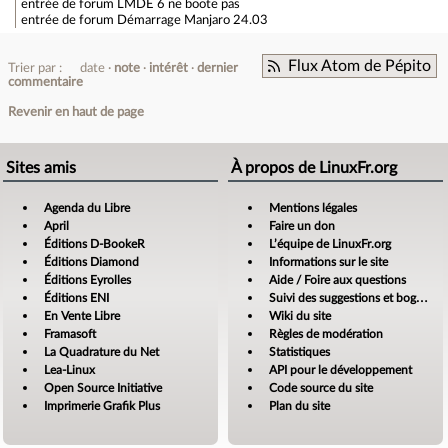
entrée de forum
LMDE 6 ne boote pas
entrée de forum
Démarrage Manjaro 24.03
Flux Atom de Pépito
Trier par :
date
note
intérêt
dernier
commentaire
Revenir en haut de page
Sites amis
À propos de LinuxFr.org
Agenda du Libre
Mentions légales
April
Faire un don
Éditions D-BookeR
L’équipe de LinuxFr.org
Éditions Diamond
Informations sur le site
Éditions Eyrolles
Aide / Foire aux questions
Éditions ENI
Suivi des suggestions et bogues
En Vente Libre
Wiki du site
Framasoft
Règles de modération
La Quadrature du Net
Statistiques
Lea-Linux
API pour le développement
Open Source Initiative
Code source du site
Imprimerie Grafik Plus
Plan du site