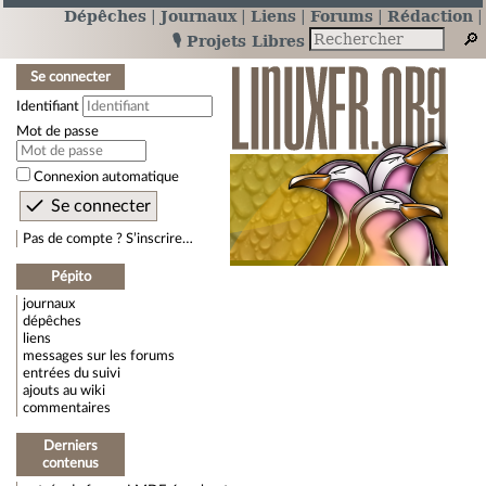
Dépêches
Journaux
Liens
Forums
Rédaction
🎙️ Projets Libres
Se connecter
Identifiant
Mot de passe
Connexion automatique
Pas de compte ? S’inscrire…
Pépito
journaux
dépêches
liens
messages sur les forums
entrées du suivi
ajouts au wiki
commentaires
Derniers
contenus