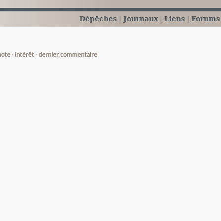
Dépêches
Journaux
Liens
Forums
note
intérêt
dernier commentaire
e