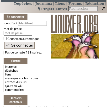
Dépêches
Journaux
Liens
Forums
Rédaction
🎙️ Projets Libres
Se connecter
Identifiant
Mot de passe
Connexion automatique
Pas de compte ? S’inscrire…
pierrex
journaux
dépêches
liens
messages sur les forums
entrées du suivi
ajouts au wiki
commentaires
Derniers
contenus