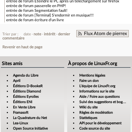
entrée de forum
Eteindre le PC après un téléchargement sur firefox
entrée de forum
passerelle en PHP!
entrée de forum
Segmentation fault!
entrée de forum
[Terminal] S'endormir en musique!!!
entrée de forum
écriture d'un livre
Flux Atom de pierrex
Trier par :
date
note
intérêt
dernier
commentaire
Revenir en haut de page
Sites amis
À propos de LinuxFr.org
Agenda du Libre
Mentions légales
April
Faire un don
Éditions D-BookeR
L’équipe de LinuxFr.org
Éditions Diamond
Informations sur le site
Éditions Eyrolles
Aide / Foire aux questions
Éditions ENI
Suivi des suggestions et bogues
En Vente Libre
Wiki du site
Framasoft
Règles de modération
La Quadrature du Net
Statistiques
Lea-Linux
API pour le développement
Open Source Initiative
Code source du site