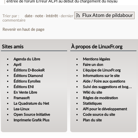
entrée de forum
Erreur ACPI au début du chargement du noyau
Flux Atom de pildabour
Trier par :
date
note
intérêt
dernier
commentaire
Revenir en haut de page
Sites amis
À propos de LinuxFr.org
Agenda du Libre
Mentions légales
April
Faire un don
Éditions D-BookeR
L’équipe de LinuxFr.org
Éditions Diamond
Informations sur le site
Éditions Eyrolles
Aide / Foire aux questions
Éditions ENI
Suivi des suggestions et bogues
En Vente Libre
Wiki du site
Framasoft
Règles de modération
La Quadrature du Net
Statistiques
Lea-Linux
API pour le développement
Open Source Initiative
Code source du site
Imprimerie Grafik Plus
Plan du site