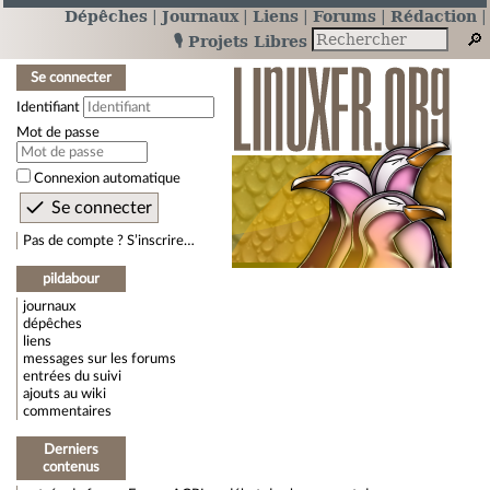
Dépêches
Journaux
Liens
Forums
Rédaction
🎙️ Projets Libres
Se connecter
Identifiant
Mot de passe
Connexion automatique
Pas de compte ? S’inscrire…
pildabour
journaux
dépêches
liens
messages sur les forums
entrées du suivi
ajouts au wiki
commentaires
Derniers
contenus