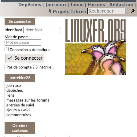
Dépêches
Journaux
Liens
Forums
Rédaction
🎙️ Projets Libres
Se connecter
Identifiant
Mot de passe
Connexion automatique
Pas de compte ? S’inscrire…
portehier26
journaux
dépêches
liens
messages sur les forums
entrées du suivi
ajouts au wiki
commentaires
Derniers
contenus