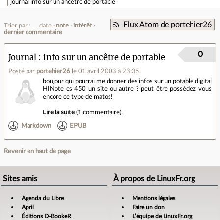
journal
info sur un ancêtre de portable
Flux Atom de portehier26
Trier par :
date
note
intérêt
dernier commentaire
0
Journal
info sur un ancêtre de portable
Posté par
portehier26
le 01 avril 2003 à 23:35
.
boujour qui pourrai me donner des infos sur un potable digital
HINote cs 450 un site ou autre ? peut être possédez vous
encore ce type de matos!
Lire la suite
(
1 commentaire
).
Markdown
EPUB
Revenir en haut de page
Sites amis
À propos de LinuxFr.org
Agenda du Libre
Mentions légales
April
Faire un don
Éditions D-BookeR
L’équipe de LinuxFr.org