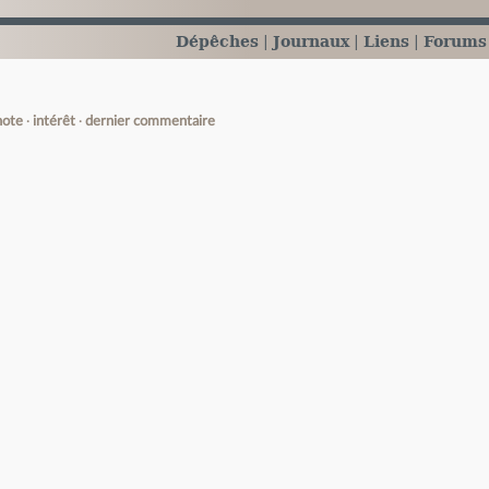
Dépêches
Journaux
Liens
Forums
note
intérêt
dernier commentaire
e