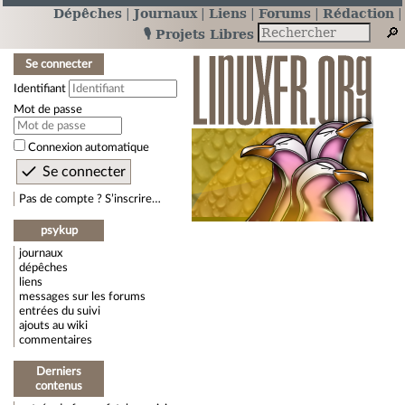
Dépêches
Journaux
Liens
Forums
Rédaction
🎙️ Projets Libres
Se connecter
Identifiant
Mot de passe
Connexion automatique
Pas de compte ? S’inscrire…
psykup
journaux
dépêches
liens
messages sur les forums
entrées du suivi
ajouts au wiki
commentaires
Derniers
contenus