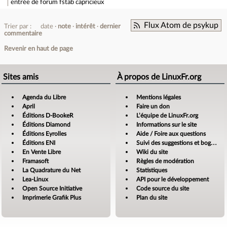
entrée de forum
fstab capricieux
Flux Atom de psykup
Trier par :
date
note
intérêt
dernier
commentaire
Revenir en haut de page
Sites amis
À propos de LinuxFr.org
Agenda du Libre
Mentions légales
April
Faire un don
Éditions D-BookeR
L’équipe de LinuxFr.org
Éditions Diamond
Informations sur le site
Éditions Eyrolles
Aide / Foire aux questions
Éditions ENI
Suivi des suggestions et bogues
En Vente Libre
Wiki du site
Framasoft
Règles de modération
La Quadrature du Net
Statistiques
Lea-Linux
API pour le développement
Open Source Initiative
Code source du site
Imprimerie Grafik Plus
Plan du site