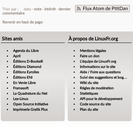
Flux Atom de PtitDan
Trier par :
date
note
intérêt
dernier
commentaire
Revenir en haut de page
Sites amis
À propos de LinuxFr.org
Agenda du Libre
Mentions légales
April
Faire un don
Éditions D-BookeR
L’équipe de LinuxFr.org
Éditions Diamond
Informations sur le site
Éditions Eyrolles
Aide / Foire aux questions
Éditions ENI
Suivi des suggestions et bogues
En Vente Libre
Wiki du site
Framasoft
Règles de modération
La Quadrature du Net
Statistiques
Lea-Linux
API pour le développement
Open Source Initiative
Code source du site
Imprimerie Grafik Plus
Plan du site