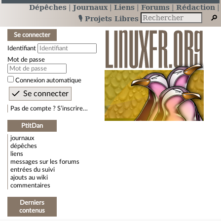
Dépêches
Journaux
Liens
Forums
Rédaction
🎙️ Projets Libres
Se connecter
Identifiant
Mot de passe
Connexion automatique
Pas de compte ? S’inscrire…
PtitDan
journaux
dépêches
liens
messages sur les forums
entrées du suivi
ajouts au wiki
commentaires
Derniers
contenus