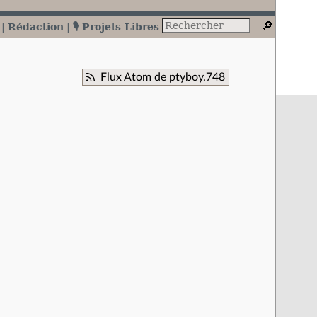
Rédaction
🎙️ Projets Libres
Flux Atom de ptyboy.748