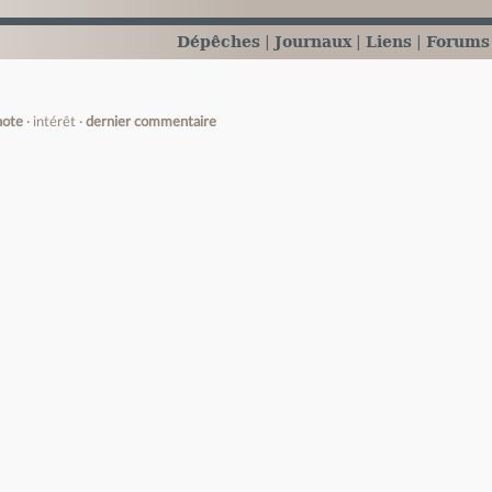
Dépêches
Journaux
Liens
Forums
note
intérêt
dernier commentaire
e