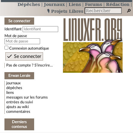
Dépêches
Journaux
Liens
Forums
Rédaction
🎙️ Projets Libres
Se connecter
Identifiant
Mot de passe
Connexion automatique
Pas de compte ? S’inscrire…
Erwan Lerale
journaux
dépêches
liens
messages sur les forums
entrées du suivi
ajouts au wiki
commentaires
Derniers
contenus