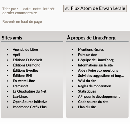
Flux Atom de Erwan Lerale
Trier par :
date
note
intérêt
dernier commentaire
Revenir en haut de page
Sites amis
À propos de LinuxFr.org
Agenda du Libre
Mentions légales
April
Faire un don
Éditions D-BookeR
L’équipe de LinuxFr.org
Éditions Diamond
Informations sur le site
Éditions Eyrolles
Aide / Foire aux questions
Éditions ENI
Suivi des suggestions et bogues
En Vente Libre
Wiki du site
Framasoft
Règles de modération
La Quadrature du Net
Statistiques
Lea-Linux
API pour le développement
Open Source Initiative
Code source du site
Imprimerie Grafik Plus
Plan du site