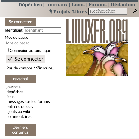
Dépêches
Journaux
Liens
Forums
Rédaction
🎙️ Projets Libres
Se connecter
Identifiant
Mot de passe
Connexion automatique
Pas de compte ? S’inscrire…
ravachol
journaux
dépêches
liens
messages sur les forums
entrées du suivi
ajouts au wiki
commentaires
Derniers
contenus