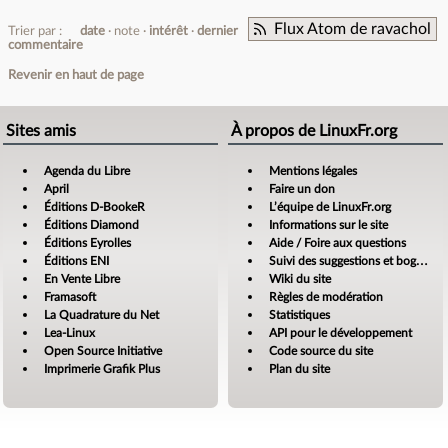
Flux Atom de ravachol
Trier par :
date
note
intérêt
dernier
commentaire
Revenir en haut de page
Sites amis
À propos de LinuxFr.org
Agenda du Libre
Mentions légales
April
Faire un don
Éditions D-BookeR
L’équipe de LinuxFr.org
Éditions Diamond
Informations sur le site
Éditions Eyrolles
Aide / Foire aux questions
Éditions ENI
Suivi des suggestions et bogues
En Vente Libre
Wiki du site
Framasoft
Règles de modération
La Quadrature du Net
Statistiques
Lea-Linux
API pour le développement
Open Source Initiative
Code source du site
Imprimerie Grafik Plus
Plan du site