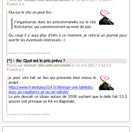
Évalué à
4
.
Oui sur le site on peut lire :
J’organiserais donc les précommandes sur le site
Kickstarter, qui commenceront au mois de juin.
Du coup il y aura plus d'info à ce moment, je referai un journal pour
avertir les éventuels intéressés ;-)
kentoc'h mervel eget bezan saotred
[^]
#
Re: Quel est le prix prévu ?
Posté par
reynum
(
site web personnel
)
le 11 mai 2017 à 16:53
.
Évalué à
2
.
je post vite fait un lien qui présente bien mieux le
projet :
http://www.framboise314.fr/diskiopi-une-tablette-
avec-un-raspberry-pi-ou-un-odroid/
Le prix devrait ce situer autour de 350€ sachant que la dalle fait 13.3
pouces soit presque un A4 en diagonale.
kentoc'h mervel eget bezan saotred