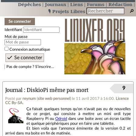
Dépêches
Journaux
Liens
Forums
Rédaction
🎙️ Projets Libres
Se connecter
Identifiant
Mot de passe
Connexion automatique
Pas de compte ? S’inscrire…
9
Journal
DiskioPi même pas mort
Posté par
reynum
(
site web personnel
)
le 11 avril 2017 à 16:00
.
Licence
CC By‑SA.
Ça faisait quelques temps qu'on n'avait pas eu de nouvelles
de ce projet, qui consiste à mettre un mini ordi type
Raspberry Pi ou
Odroid
dans une boite avec un écran tactile
et quelque périphériques pour en faire une tablette.
Et bien voila que l'annonce éminente de la version 0.2 et
arrivé dans ma boite en fin de matinée.