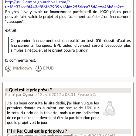
http://us12.campaign-archive1.com/?
u=f8e37acdfd443df86f6793961&id=2556cea75d&e=a48b6ab2cc
En gros il va y avoir un financement participatif de 1000 pièces pour
pouvoir faire valoir le projet et plus facilement accéder à un financement
"classique".
extrait:
Ce premier financement est en réalité un test. S’il réussit, d’autres
financements (banques, BPI, aides diverses) seront beaucoup plus
simples à négocier, et le projet pourra grandir.
(
5 commentaires
).
Markdown
EPUB
#
Quel est le prix prévu ?
Posté par
Ogma
le 12 avril 2017 à 08:31
.
Évalué à
2
.
J'ai eu beau consulté le site dédié, j'ai bien vu que les
premiers donateurs auraient une remise de 10% sur
le total du prix de la tablette, mais aucune indication
de ce prix ni quelle devraient être la participation pour
que le projet voit le jour.
[^]
#
Re: Quel est le prix prévu ?
Posté par
reynum
(
site web personnel
)
le 12 avril 2017 à 08:47
.