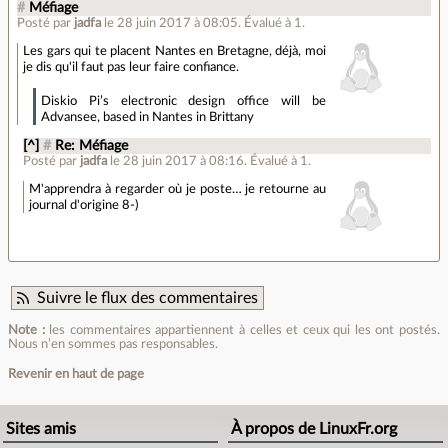
#
Méfiage
Posté par
jadfa
le 28 juin 2017 à 08:05
.
Évalué à
1
.
Les gars qui te placent Nantes en Bretagne, déjà, moi
je dis qu'il faut pas leur faire confiance.
Diskio Pi’s electronic design office will be
Advansee, based in Nantes in Brittany
[^]
#
Re: Méfiage
Posté par
jadfa
le 28 juin 2017 à 08:16
.
Évalué à
1
.
M'apprendra à regarder où je poste… je retourne au
journal d'origine 8-)
Suivre le flux des commentaires
Note :
les commentaires appartiennent à celles et ceux qui les ont postés.
Nous n’en sommes pas responsables.
Revenir en haut de page
Sites amis
À propos de LinuxFr.org