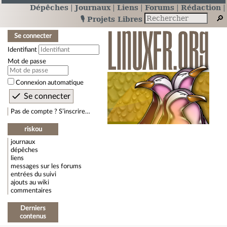
Dépêches
Journaux
Liens
Forums
Rédaction
🎙️ Projets Libres
Se connecter
Identifiant
Mot de passe
Connexion automatique
Pas de compte ? S’inscrire…
riskou
journaux
dépêches
liens
messages sur les forums
entrées du suivi
ajouts au wiki
commentaires
Derniers
contenus