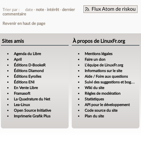
Flux Atom de riskou
Trier par :
date
note
intérêt
dernier
commentaire
Revenir en haut de page
Sites amis
À propos de LinuxFr.org
Agenda du Libre
Mentions légales
April
Faire un don
Éditions D-BookeR
L’équipe de LinuxFr.org
Éditions Diamond
Informations sur le site
Éditions Eyrolles
Aide / Foire aux questions
Éditions ENI
Suivi des suggestions et bogues
En Vente Libre
Wiki du site
Framasoft
Règles de modération
La Quadrature du Net
Statistiques
Lea-Linux
API pour le développement
Open Source Initiative
Code source du site
Imprimerie Grafik Plus
Plan du site