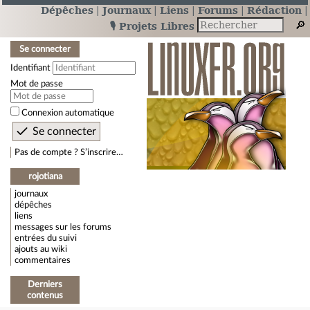
Dépêches
Journaux
Liens
Forums
Rédaction
🎙️ Projets Libres
Se connecter
Identifiant
Mot de passe
Connexion automatique
Pas de compte ? S’inscrire…
rojotiana
journaux
dépêches
liens
messages sur les forums
entrées du suivi
ajouts au wiki
commentaires
Derniers
contenus