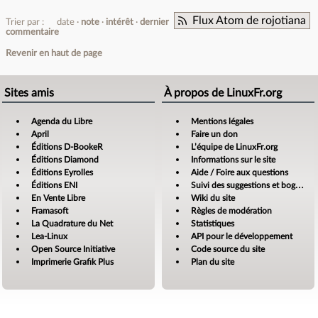
Flux Atom de rojotiana
Trier par :
date
note
intérêt
dernier
commentaire
Revenir en haut de page
Sites amis
À propos de LinuxFr.org
Agenda du Libre
Mentions légales
April
Faire un don
Éditions D-BookeR
L’équipe de LinuxFr.org
Éditions Diamond
Informations sur le site
Éditions Eyrolles
Aide / Foire aux questions
Éditions ENI
Suivi des suggestions et bogues
En Vente Libre
Wiki du site
Framasoft
Règles de modération
La Quadrature du Net
Statistiques
Lea-Linux
API pour le développement
Open Source Initiative
Code source du site
Imprimerie Grafik Plus
Plan du site