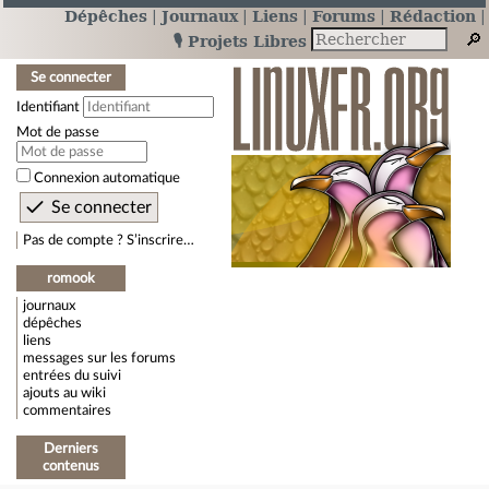
Dépêches
Journaux
Liens
Forums
Rédaction
🎙️ Projets Libres
Se connecter
Identifiant
Mot de passe
Connexion automatique
Pas de compte ? S’inscrire…
romook
journaux
dépêches
liens
messages sur les forums
entrées du suivi
ajouts au wiki
commentaires
Derniers
contenus