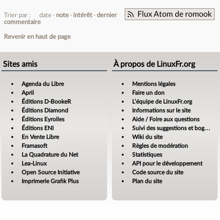
Flux Atom de romook
Trier par :
date
note
intérêt
dernier
commentaire
Revenir en haut de page
Sites amis
À propos de LinuxFr.org
Agenda du Libre
Mentions légales
April
Faire un don
Éditions D-BookeR
L’équipe de LinuxFr.org
Éditions Diamond
Informations sur le site
Éditions Eyrolles
Aide / Foire aux questions
Éditions ENI
Suivi des suggestions et bogues
En Vente Libre
Wiki du site
Framasoft
Règles de modération
La Quadrature du Net
Statistiques
Lea-Linux
API pour le développement
Open Source Initiative
Code source du site
Imprimerie Grafik Plus
Plan du site