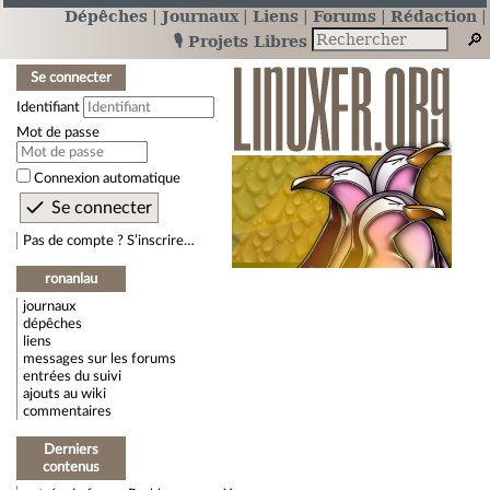
Dépêches
Journaux
Liens
Forums
Rédaction
🎙️ Projets Libres
Se connecter
Identifiant
Mot de passe
Connexion automatique
Pas de compte ? S’inscrire…
ronanlau
journaux
dépêches
liens
messages sur les forums
entrées du suivi
ajouts au wiki
commentaires
Derniers
contenus