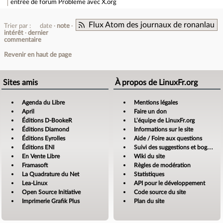
entrée de forum
Probleme avec X.org
Flux Atom des journaux de ronanlau
Trier par :
date
note
intérêt
dernier
commentaire
Revenir en haut de page
Sites amis
À propos de LinuxFr.org
Agenda du Libre
Mentions légales
April
Faire un don
Éditions D-BookeR
L’équipe de LinuxFr.org
Éditions Diamond
Informations sur le site
Éditions Eyrolles
Aide / Foire aux questions
Éditions ENI
Suivi des suggestions et bogues
En Vente Libre
Wiki du site
Framasoft
Règles de modération
La Quadrature du Net
Statistiques
Lea-Linux
API pour le développement
Open Source Initiative
Code source du site
Imprimerie Grafik Plus
Plan du site