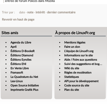
entrée de forum
Polices dans Mozilla
Trier par :
date
note
intérêt
dernier commentaire
Revenir en haut de page
Sites amis
À propos de LinuxFr.org
Agenda du Libre
Mentions légales
April
Faire un don
Éditions D-BookeR
L’équipe de LinuxFr.org
Éditions Diamond
Informations sur le site
Éditions Eyrolles
Aide / Foire aux questions
Éditions ENI
Suivi des suggestions et bogues
En Vente Libre
Wiki du site
Framasoft
Règles de modération
La Quadrature du Net
Statistiques
Lea-Linux
API pour le développement
Open Source Initiative
Code source du site
Imprimerie Grafik Plus
Plan du site