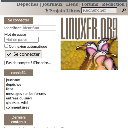
Dépêches
Journaux
Liens
Forums
Rédaction
🎙️ Projets Libres
Se connecter
Identifiant
Mot de passe
Connexion automatique
Pas de compte ? S’inscrire…
ronnie31
journaux
dépêches
liens
messages sur les forums
entrées du suivi
ajouts au wiki
commentaires
Derniers
contenus