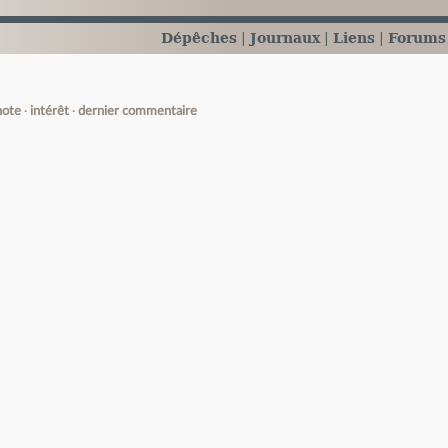
Dépêches
Journaux
Liens
Forums
note
intérêt
dernier commentaire
e