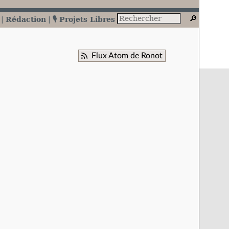
Rédaction
🎙️ Projets Libres
Flux Atom de Ronot