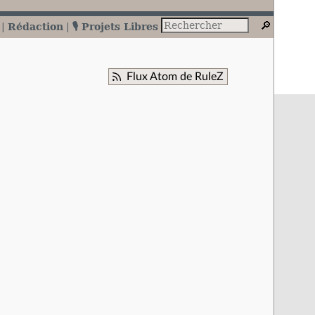
Rédaction
🎙️ Projets Libres
Flux Atom de RuleZ