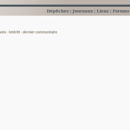
Dépêches
Journaux
Liens
Forums
note
intérêt
dernier commentaire
e