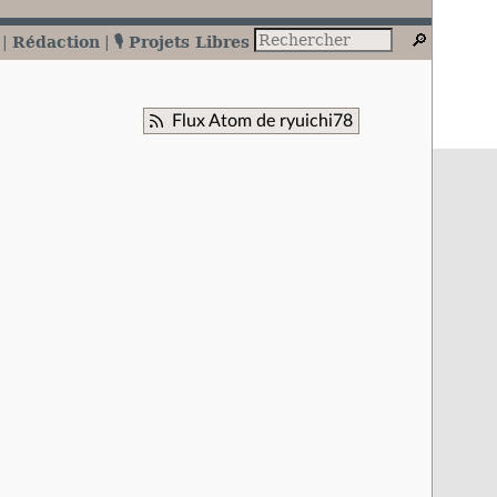
Rédaction
🎙️ Projets Libres
Flux Atom de ryuichi78