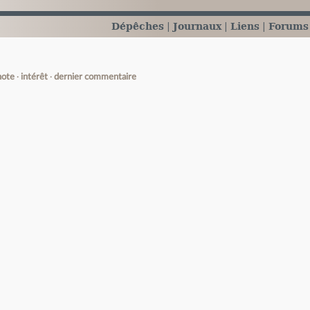
Dépêches
Journaux
Liens
Forums
note
intérêt
dernier commentaire
e