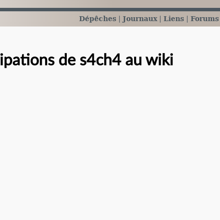
Dépêches
Journaux
Liens
Forums
cipations de s4ch4 au wiki
e