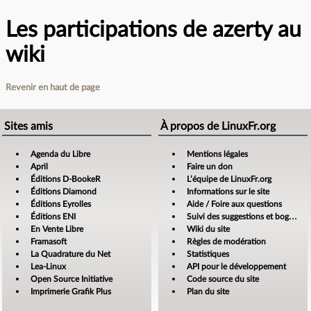
Les participations de azerty au
wiki
Revenir en haut de page
Sites amis
À propos de LinuxFr.org
Agenda du Libre
Mentions légales
April
Faire un don
Éditions D-BookeR
L’équipe de LinuxFr.org
Éditions Diamond
Informations sur le site
Éditions Eyrolles
Aide / Foire aux questions
Éditions ENI
Suivi des suggestions et bogues
En Vente Libre
Wiki du site
Framasoft
Règles de modération
La Quadrature du Net
Statistiques
Lea-Linux
API pour le développement
Open Source Initiative
Code source du site
Imprimerie Grafik Plus
Plan du site