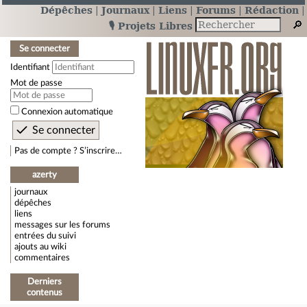
Dépêches
Journaux
Liens
Forums
Rédaction
🎙️ Projets Libres
Se connecter
Identifiant
Mot de passe
Connexion automatique
Pas de compte ? S’inscrire…
azerty
journaux
dépêches
liens
messages sur les forums
entrées du suivi
ajouts au wiki
commentaires
Derniers
contenus