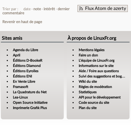
Flux Atom de azerty
Trier par :
date
note
intérêt
dernier
commentaire
Revenir en haut de page
Sites amis
À propos de LinuxFr.org
Agenda du Libre
Mentions légales
April
Faire un don
Éditions D-BookeR
L’équipe de LinuxFr.org
Éditions Diamond
Informations sur le site
Éditions Eyrolles
Aide / Foire aux questions
Éditions ENI
Suivi des suggestions et bogues
En Vente Libre
Wiki du site
Framasoft
Règles de modération
La Quadrature du Net
Statistiques
Lea-Linux
API pour le développement
Open Source Initiative
Code source du site
Imprimerie Grafik Plus
Plan du site