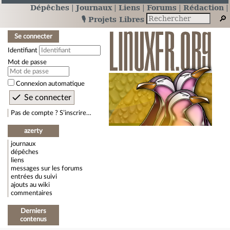
Dépêches
Journaux
Liens
Forums
Rédaction
🎙️ Projets Libres
Se connecter
Identifiant
Mot de passe
Connexion automatique
Pas de compte ? S’inscrire…
azerty
journaux
dépêches
liens
messages sur les forums
entrées du suivi
ajouts au wiki
commentaires
Derniers
contenus