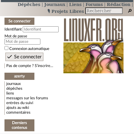
Dépêches
Journaux
Liens
Forums
Rédaction
🎙️ Projets Libres
Se connecter
Identifiant
Mot de passe
Connexion automatique
Pas de compte ? S’inscrire…
azerty
journaux
dépêches
liens
messages sur les forums
entrées du suivi
ajouts au wiki
commentaires
Derniers
contenus