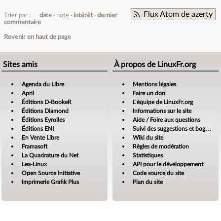
Flux Atom de azerty
Trier par :
date
note
intérêt
dernier
commentaire
Revenir en haut de page
Sites amis
À propos de LinuxFr.org
Agenda du Libre
Mentions légales
April
Faire un don
Éditions D-BookeR
L’équipe de LinuxFr.org
Éditions Diamond
Informations sur le site
Éditions Eyrolles
Aide / Foire aux questions
Éditions ENI
Suivi des suggestions et bogues
En Vente Libre
Wiki du site
Framasoft
Règles de modération
La Quadrature du Net
Statistiques
Lea-Linux
API pour le développement
Open Source Initiative
Code source du site
Imprimerie Grafik Plus
Plan du site