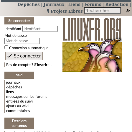
Dépêches
Journaux
Liens
Forums
Rédaction
🎙️ Projets Libres
Se connecter
Identifiant
Mot de passe
Connexion automatique
Pas de compte ? S’inscrire…
said
journaux
dépêches
liens
messages sur les forums
entrées du suivi
ajouts au wiki
commentaires
Derniers
contenus