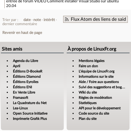
entrée de forum
VIDEO Comment installer Visual Studio sur ubuntu
20.04
Flux Atom des liens de said
Trier par :
date
note
intérêt
dernier commentaire
Revenir en haut de page
Sites amis
À propos de LinuxFr.org
Agenda du Libre
Mentions légales
April
Faire un don
Éditions D-BookeR
L’équipe de LinuxFr.org
Éditions Diamond
Informations sur le site
Éditions Eyrolles
Aide / Foire aux questions
Éditions ENI
Suivi des suggestions et bogues
En Vente Libre
Wiki du site
Framasoft
Règles de modération
La Quadrature du Net
Statistiques
Lea-Linux
API pour le développement
Open Source Initiative
Code source du site
Imprimerie Grafik Plus
Plan du site