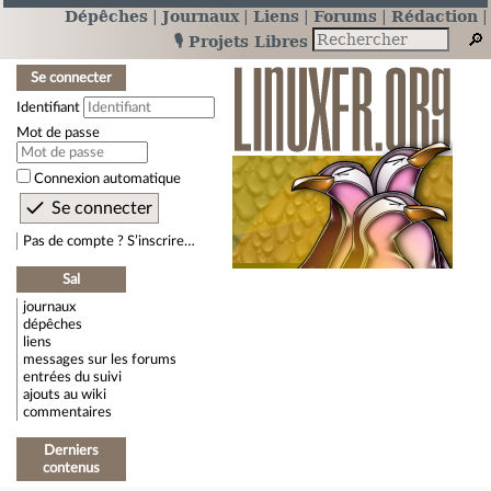
Dépêches
Journaux
Liens
Forums
Rédaction
🎙️ Projets Libres
Se connecter
Identifiant
Mot de passe
Connexion automatique
Pas de compte ? S’inscrire…
Sal
journaux
dépêches
liens
messages sur les forums
entrées du suivi
ajouts au wiki
commentaires
Derniers
contenus