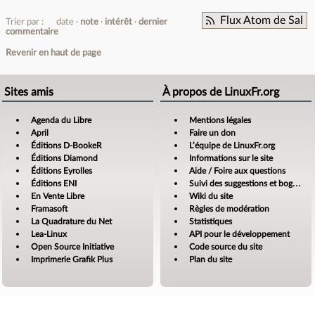
Flux Atom de Sal
Trier par :
date
note
intérêt
dernier
commentaire
Revenir en haut de page
Sites amis
À propos de LinuxFr.org
Agenda du Libre
Mentions légales
April
Faire un don
Éditions D-BookeR
L’équipe de LinuxFr.org
Éditions Diamond
Informations sur le site
Éditions Eyrolles
Aide / Foire aux questions
Éditions ENI
Suivi des suggestions et bogues
En Vente Libre
Wiki du site
Framasoft
Règles de modération
La Quadrature du Net
Statistiques
Lea-Linux
API pour le développement
Open Source Initiative
Code source du site
Imprimerie Grafik Plus
Plan du site