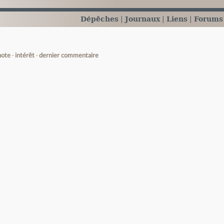
Dépêches
Journaux
Liens
Forums
note
intérêt
dernier commentaire
e