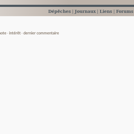
Dépêches
Journaux
Liens
Forums
note
intérêt
dernier commentaire
e