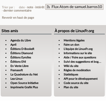
Flux Atom de samuel.barros10
Trier par :
date
note
intérêt
dernier commentaire
Revenir en haut de page
Sites amis
À propos de LinuxFr.org
Agenda du Libre
Mentions légales
April
Faire un don
Éditions D-BookeR
L’équipe de LinuxFr.org
Éditions Diamond
Informations sur le site
Éditions Eyrolles
Aide / Foire aux questions
Éditions ENI
Suivi des suggestions et bogues
En Vente Libre
Wiki du site
Framasoft
Règles de modération
La Quadrature du Net
Statistiques
Lea-Linux
API pour le développement
Open Source Initiative
Code source du site
Imprimerie Grafik Plus
Plan du site