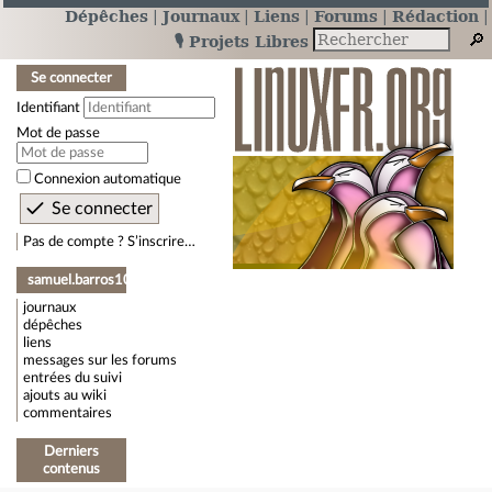
Dépêches
Journaux
Liens
Forums
Rédaction
🎙️ Projets Libres
Se connecter
Identifiant
Mot de passe
Connexion automatique
Pas de compte ? S’inscrire…
samuel.barros10
journaux
dépêches
liens
messages sur les forums
entrées du suivi
ajouts au wiki
commentaires
Derniers
contenus