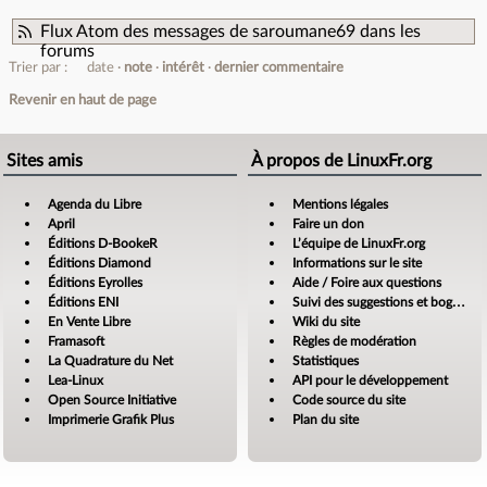
Flux Atom des messages de saroumane69 dans les
forums
Trier par :
date
note
intérêt
dernier commentaire
Revenir en haut de page
Sites amis
À propos de LinuxFr.org
Agenda du Libre
Mentions légales
April
Faire un don
Éditions D-BookeR
L’équipe de LinuxFr.org
Éditions Diamond
Informations sur le site
Éditions Eyrolles
Aide / Foire aux questions
Éditions ENI
Suivi des suggestions et bogues
En Vente Libre
Wiki du site
Framasoft
Règles de modération
La Quadrature du Net
Statistiques
Lea-Linux
API pour le développement
Open Source Initiative
Code source du site
Imprimerie Grafik Plus
Plan du site