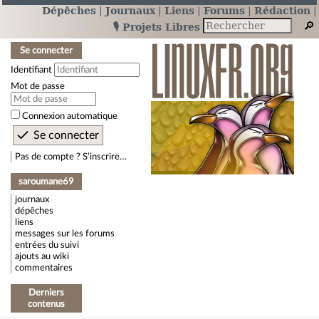
Dépêches
Journaux
Liens
Forums
Rédaction
🎙️ Projets Libres
Se connecter
Identifiant
Mot de passe
Connexion automatique
Pas de compte ? S’inscrire…
saroumane69
journaux
dépêches
liens
messages sur les forums
entrées du suivi
ajouts au wiki
commentaires
Derniers
contenus