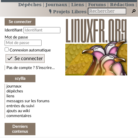
Dépêches
Journaux
Liens
Forums
Rédaction
🎙️ Projets Libres
Se connecter
Identifiant
Mot de passe
Connexion automatique
Pas de compte ? S’inscrire…
scyllla
journaux
dépêches
liens
messages sur les forums
entrées du suivi
ajouts au wiki
commentaires
Derniers
contenus