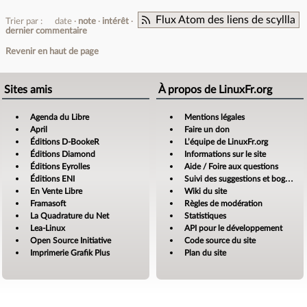
Flux Atom des liens de scyllla
Trier par :
date
note
intérêt
dernier commentaire
Revenir en haut de page
Sites amis
À propos de LinuxFr.org
Agenda du Libre
Mentions légales
April
Faire un don
Éditions D-BookeR
L’équipe de LinuxFr.org
Éditions Diamond
Informations sur le site
Éditions Eyrolles
Aide / Foire aux questions
Éditions ENI
Suivi des suggestions et bogues
En Vente Libre
Wiki du site
Framasoft
Règles de modération
La Quadrature du Net
Statistiques
Lea-Linux
API pour le développement
Open Source Initiative
Code source du site
Imprimerie Grafik Plus
Plan du site