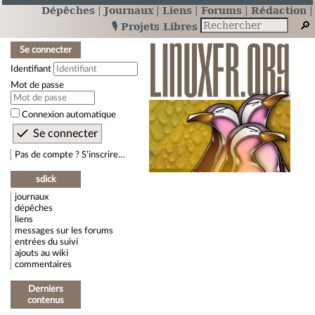
Dépêches
Journaux
Liens
Forums
Rédaction
🎙️ Projets Libres
Se connecter
Identifiant
Mot de passe
Connexion automatique
Pas de compte ? S’inscrire…
sdick
journaux
dépêches
liens
messages sur les forums
entrées du suivi
ajouts au wiki
commentaires
Derniers
contenus