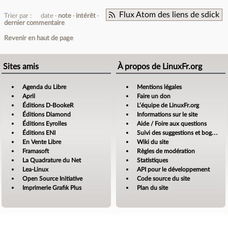
Flux Atom des liens de sdick
Trier par :
date
note
intérêt
dernier commentaire
Revenir en haut de page
Sites amis
À propos de LinuxFr.org
Agenda du Libre
Mentions légales
April
Faire un don
Éditions D-BookeR
L’équipe de LinuxFr.org
Éditions Diamond
Informations sur le site
Éditions Eyrolles
Aide / Foire aux questions
Éditions ENI
Suivi des suggestions et bogues
En Vente Libre
Wiki du site
Framasoft
Règles de modération
La Quadrature du Net
Statistiques
Lea-Linux
API pour le développement
Open Source Initiative
Code source du site
Imprimerie Grafik Plus
Plan du site