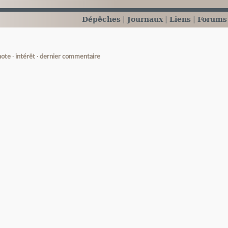
Dépêches
Journaux
Liens
Forums
note
intérêt
dernier commentaire
e