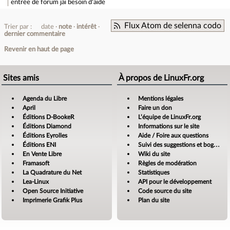
entrée de forum
jai besoin d'aide
Flux Atom de selenna codo
Trier par :
date
note
intérêt
dernier commentaire
Revenir en haut de page
Sites amis
À propos de LinuxFr.org
Agenda du Libre
Mentions légales
April
Faire un don
Éditions D-BookeR
L’équipe de LinuxFr.org
Éditions Diamond
Informations sur le site
Éditions Eyrolles
Aide / Foire aux questions
Éditions ENI
Suivi des suggestions et bogues
En Vente Libre
Wiki du site
Framasoft
Règles de modération
La Quadrature du Net
Statistiques
Lea-Linux
API pour le développement
Open Source Initiative
Code source du site
Imprimerie Grafik Plus
Plan du site