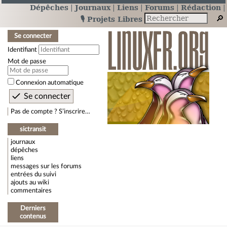
Dépêches
Journaux
Liens
Forums
Rédaction
🎙️ Projets Libres
Se connecter
Identifiant
Mot de passe
Connexion automatique
Pas de compte ? S’inscrire…
sictransit
journaux
dépêches
liens
messages sur les forums
entrées du suivi
ajouts au wiki
commentaires
Derniers
contenus