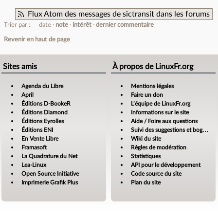
Flux Atom des messages de sictransit dans les forums
Trier par :
date
note
intérêt
dernier commentaire
Revenir en haut de page
Sites amis
À propos de LinuxFr.org
Agenda du Libre
Mentions légales
April
Faire un don
Éditions D-BookeR
L’équipe de LinuxFr.org
Éditions Diamond
Informations sur le site
Éditions Eyrolles
Aide / Foire aux questions
Éditions ENI
Suivi des suggestions et bogues
En Vente Libre
Wiki du site
Framasoft
Règles de modération
La Quadrature du Net
Statistiques
Lea-Linux
API pour le développement
Open Source Initiative
Code source du site
Imprimerie Grafik Plus
Plan du site