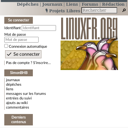
Dépêches
Journaux
Liens
Forums
Rédaction
🎙️ Projets Libres
Se connecter
Identifiant
Mot de passe
Connexion automatique
Pas de compte ? S’inscrire…
SimonBHB
journaux
dépêches
liens
messages sur les forums
entrées du suivi
ajouts au wiki
commentaires
Derniers
contenus