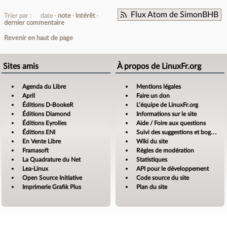
Flux Atom de SimonBHB
Trier par :
date
note
intérêt
dernier commentaire
Revenir en haut de page
Sites amis
À propos de LinuxFr.org
Agenda du Libre
Mentions légales
April
Faire un don
Éditions D-BookeR
L’équipe de LinuxFr.org
Éditions Diamond
Informations sur le site
Éditions Eyrolles
Aide / Foire aux questions
Éditions ENI
Suivi des suggestions et bogues
En Vente Libre
Wiki du site
Framasoft
Règles de modération
La Quadrature du Net
Statistiques
Lea-Linux
API pour le développement
Open Source Initiative
Code source du site
Imprimerie Grafik Plus
Plan du site