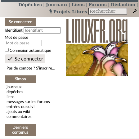
Dépêches
Journaux
Liens
Forums
Rédaction
🎙️ Projets Libres
Se connecter
Identifiant
Mot de passe
Connexion automatique
Pas de compte ? S’inscrire…
Simon
journaux
dépêches
liens
messages sur les forums
entrées du suivi
ajouts au wiki
commentaires
Derniers
contenus