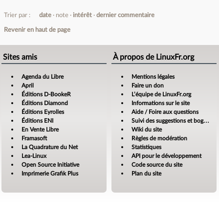
Trier par :
date
note
intérêt
dernier commentaire
Revenir en haut de page
Sites amis
À propos de LinuxFr.org
Agenda du Libre
Mentions légales
April
Faire un don
Éditions D-BookeR
L’équipe de LinuxFr.org
Éditions Diamond
Informations sur le site
Éditions Eyrolles
Aide / Foire aux questions
Éditions ENI
Suivi des suggestions et bogues
En Vente Libre
Wiki du site
Framasoft
Règles de modération
La Quadrature du Net
Statistiques
Lea-Linux
API pour le développement
Open Source Initiative
Code source du site
Imprimerie Grafik Plus
Plan du site