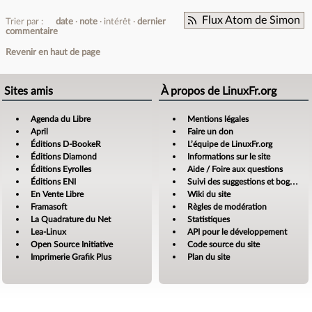
Flux Atom de Simon
Trier par :
date
note
intérêt
dernier
commentaire
Revenir en haut de page
Sites amis
À propos de LinuxFr.org
Agenda du Libre
Mentions légales
April
Faire un don
Éditions D-BookeR
L’équipe de LinuxFr.org
Éditions Diamond
Informations sur le site
Éditions Eyrolles
Aide / Foire aux questions
Éditions ENI
Suivi des suggestions et bogues
En Vente Libre
Wiki du site
Framasoft
Règles de modération
La Quadrature du Net
Statistiques
Lea-Linux
API pour le développement
Open Source Initiative
Code source du site
Imprimerie Grafik Plus
Plan du site