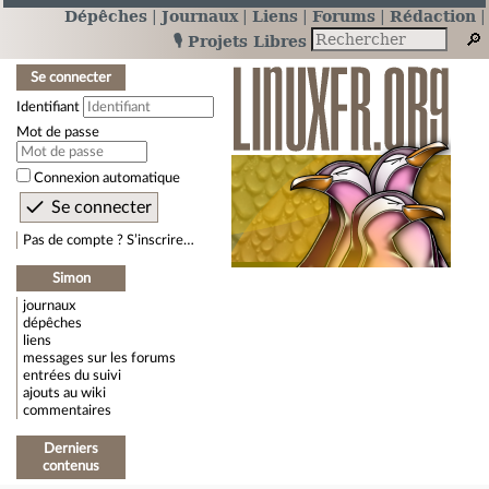
Dépêches
Journaux
Liens
Forums
Rédaction
🎙️ Projets Libres
Se connecter
Identifiant
Mot de passe
Connexion automatique
Pas de compte ? S’inscrire…
Simon
journaux
dépêches
liens
messages sur les forums
entrées du suivi
ajouts au wiki
commentaires
Derniers
contenus