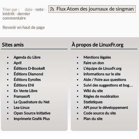
Flux Atom des journaux de singman
Trier par :
date
note
intérêt
dernier
commentaire
Revenir en haut de page
Sites amis
À propos de LinuxFr.org
Agenda du Libre
Mentions légales
April
Faire un don
Éditions D-BookeR
L’équipe de LinuxFr.org
Éditions Diamond
Informations sur le site
Éditions Eyrolles
Aide / Foire aux questions
Éditions ENI
Suivi des suggestions et bogues
En Vente Libre
Wiki du site
Framasoft
Règles de modération
La Quadrature du Net
Statistiques
Lea-Linux
API pour le développement
Open Source Initiative
Code source du site
Imprimerie Grafik Plus
Plan du site