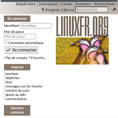
Dépêches
Journaux
Liens
Forums
Rédaction
🎙️ Projets Libres
Se connecter
Identifiant
Mot de passe
Connexion automatique
Pas de compte ? S’inscrire…
singman
journaux
dépêches
liens
messages sur les forums
entrées du suivi
ajouts au wiki
commentaires
Derniers
contenus