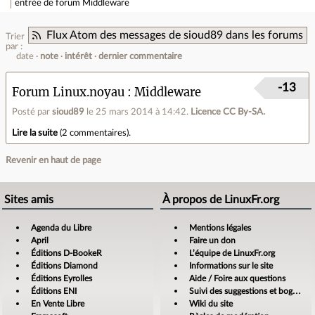
entrée de forum
Middleware
Flux Atom des messages de sioud89 dans les forums
Trier
par :
date
note
intérêt
dernier commentaire
-13
Forum Linux.noyau
Middleware
Posté par
sioud89
le 25 mars 2014 à 14:42
.
Licence CC By‑SA.
Lire la suite
(
2 commentaires
).
Revenir en haut de page
Sites amis
À propos de LinuxFr.org
Agenda du Libre
Mentions légales
April
Faire un don
Éditions D-BookeR
L’équipe de LinuxFr.org
Éditions Diamond
Informations sur le site
Éditions Eyrolles
Aide / Foire aux questions
Éditions ENI
Suivi des suggestions et bogues
En Vente Libre
Wiki du site