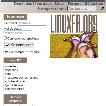
Dépêches
Journaux
Liens
Forums
Rédaction
🎙️ Projets Libres
Se connecter
Identifiant
Mot de passe
Connexion automatique
Pas de compte ? S’inscrire…
sioud89
journaux
dépêches
liens
messages sur les forums
entrées du suivi
ajouts au wiki
commentaires
Derniers
contenus