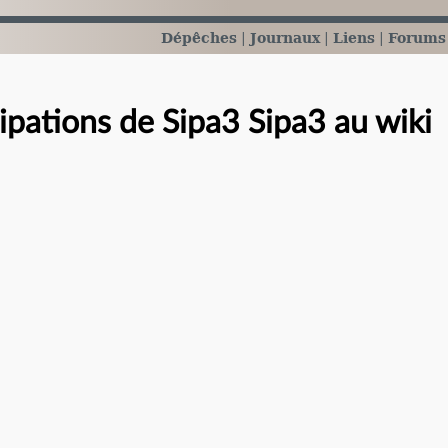
Dépêches
Journaux
Liens
Forums
cipations de Sipa3 Sipa3 au wiki
e