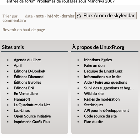
entrée de forum
Problèmes de routages sous Mandriva 2007
Flux Atom de skylendar
Trier par :
date
note
intérêt
dernier
commentaire
Revenir en haut de page
Sites amis
À propos de LinuxFr.org
Agenda du Libre
Mentions légales
April
Faire un don
Éditions D-BookeR
L’équipe de LinuxFr.org
Éditions Diamond
Informations sur le site
Éditions Eyrolles
Aide / Foire aux questions
Éditions ENI
Suivi des suggestions et bogues
En Vente Libre
Wiki du site
Framasoft
Règles de modération
La Quadrature du Net
Statistiques
Lea-Linux
API pour le développement
Open Source Initiative
Code source du site
Imprimerie Grafik Plus
Plan du site