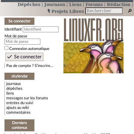
Dépêches
Journaux
Liens
Forums
Rédaction
🎙️ Projets Libres
Se connecter
Identifiant
Mot de passe
Connexion automatique
Pas de compte ? S’inscrire…
skylendar
journaux
dépêches
liens
messages sur les forums
entrées du suivi
ajouts au wiki
commentaires
Derniers
contenus