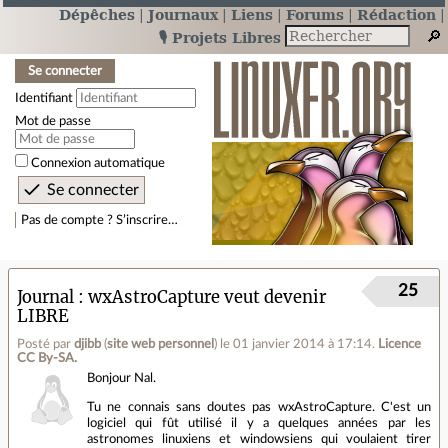
Dépêches
Journaux
Liens
Forums
Rédaction
🎙️ Projets Libres
Se connecter
Identifiant
Mot de passe
Connexion automatique
Pas de compte ? S’inscrire…
25
Journal
wxAstroCapture veut devenir
LIBRE
Posté par
djibb
(
site web personnel
)
le 01 janvier 2014 à 17:14
.
Licence
CC By‑SA.
Bonjour Nal.
Tu ne connais sans doutes pas wxAstroCapture. C'est un
logiciel qui fût utilisé il y a quelques années par les
astronomes linuxiens et windowsiens qui voulaient tirer