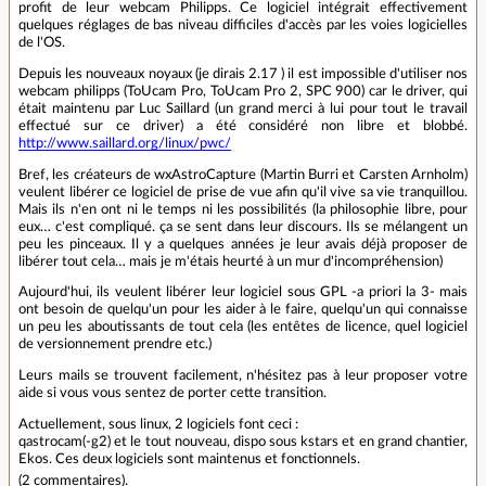
profit de leur webcam Philipps. Ce logiciel intégrait effectivement
quelques réglages de bas niveau difficiles d'accès par les voies logicielles
de l'OS.
Depuis les nouveaux noyaux (je dirais 2.17 ) il est impossible d'utiliser nos
webcam philipps (ToUcam Pro, ToUcam Pro 2, SPC 900) car le driver, qui
était maintenu par Luc Saillard (un grand merci à lui pour tout le travail
effectué sur ce driver) a été considéré non libre et blobbé.
http://www.saillard.org/linux/pwc/
Bref, les créateurs de wxAstroCapture (Martin Burri et Carsten Arnholm)
veulent libérer ce logiciel de prise de vue afin qu'il vive sa vie tranquillou.
Mais ils n'en ont ni le temps ni les possibilités (la philosophie libre, pour
eux… c'est compliqué. ça se sent dans leur discours. Ils se mélangent un
peu les pinceaux. Il y a quelques années je leur avais déjà proposer de
libérer tout cela… mais je m'étais heurté à un mur d'incompréhension)
Aujourd'hui, ils veulent libérer leur logiciel sous GPL -a priori la 3- mais
ont besoin de quelqu'un pour les aider à le faire, quelqu'un qui connaisse
un peu les aboutissants de tout cela (les entêtes de licence, quel logiciel
de versionnement prendre etc.)
Leurs mails se trouvent facilement, n'hésitez pas à leur proposer votre
aide si vous vous sentez de porter cette transition.
Actuellement, sous linux, 2 logiciels font ceci :
qastrocam(-g2) et le tout nouveau, dispo sous kstars et en grand chantier,
Ekos. Ces deux logiciels sont maintenus et fonctionnels.
(
2 commentaires
).