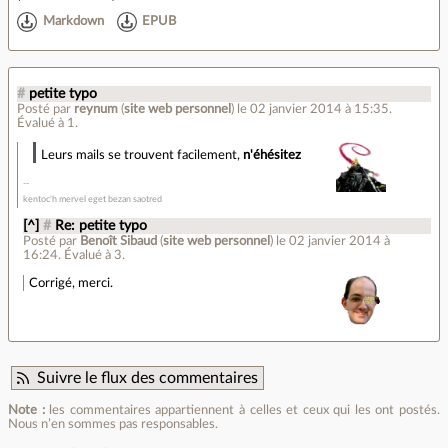
Markdown
EPUB
#
petite typo
Posté par
reynum
(
site web personnel
)
le 02 janvier 2014 à 15:35
.
Évalué à
1
.
Leurs mails se trouvent facilement,
n'éhésitez
kentoc'h mervel eget bezan saotred
[^]
#
Re: petite typo
Posté par
Benoît Sibaud
(
site web personnel
)
le 02 janvier 2014 à
16:24
.
Évalué à
3
.
Corrigé, merci.
Suivre le flux des commentaires
Note :
les commentaires appartiennent à celles et ceux qui les ont postés.
Nous n’en sommes pas responsables.