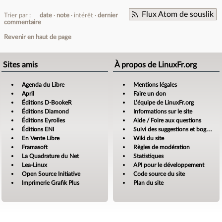
Flux Atom de souslik
Trier par :
date
note
intérêt
dernier
commentaire
Revenir en haut de page
Sites amis
À propos de LinuxFr.org
Agenda du Libre
Mentions légales
April
Faire un don
Éditions D-BookeR
L’équipe de LinuxFr.org
Éditions Diamond
Informations sur le site
Éditions Eyrolles
Aide / Foire aux questions
Éditions ENI
Suivi des suggestions et bogues
En Vente Libre
Wiki du site
Framasoft
Règles de modération
La Quadrature du Net
Statistiques
Lea-Linux
API pour le développement
Open Source Initiative
Code source du site
Imprimerie Grafik Plus
Plan du site