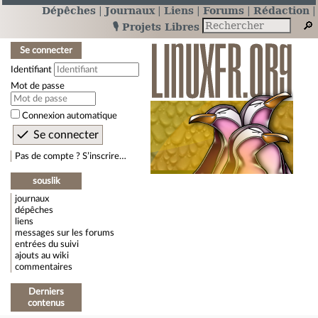
Dépêches
Journaux
Liens
Forums
Rédaction
🎙️ Projets Libres
Se connecter
Identifiant
Mot de passe
Connexion automatique
Pas de compte ? S’inscrire…
souslik
journaux
dépêches
liens
messages sur les forums
entrées du suivi
ajouts au wiki
commentaires
Derniers
contenus