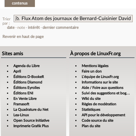
contenus
Flux Atom des journaux de Bernard-Cuisinier David
Trier
par :
date
note
intérêt
dernier commentaire
Revenir en haut de page
Sites amis
À propos de LinuxFr.org
Agenda du Libre
Mentions légales
April
Faire un don
Éditions D-BookeR
L’équipe de LinuxFr.org
Éditions Diamond
Informations sur le site
Éditions Eyrolles
Aide / Foire aux questions
Éditions ENI
Suivi des suggestions et bogues
En Vente Libre
Wiki du site
Framasoft
Règles de modération
La Quadrature du Net
Statistiques
Lea-Linux
API pour le développement
Open Source Initiative
Code source du site
Imprimerie Grafik Plus
Plan du site