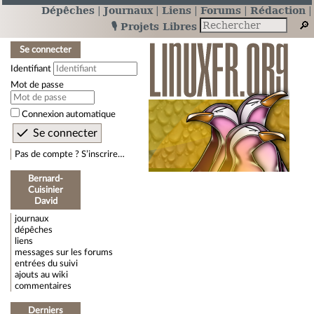
Dépêches
Journaux
Liens
Forums
Rédaction
🎙️ Projets Libres
Se connecter
Identifiant
Mot de passe
Connexion automatique
Pas de compte ? S’inscrire…
Bernard-
Cuisinier
David
journaux
dépêches
liens
messages sur les forums
entrées du suivi
ajouts au wiki
commentaires
Derniers