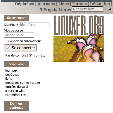
Dépêches
Journaux
Liens
Forums
Rédaction
🎙️ Projets Libres
Se connecter
Identifiant
Mot de passe
Connexion automatique
Pas de compte ? S’inscrire…
Speculator
journaux
dépêches
liens
messages sur les forums
entrées du suivi
ajouts au wiki
commentaires
Derniers
contenus