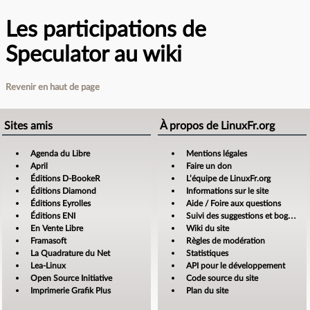
Les participations de
Speculator au wiki
Revenir en haut de page
Sites amis
À propos de LinuxFr.org
Agenda du Libre
Mentions légales
April
Faire un don
Éditions D-BookeR
L’équipe de LinuxFr.org
Éditions Diamond
Informations sur le site
Éditions Eyrolles
Aide / Foire aux questions
Éditions ENI
Suivi des suggestions et bogues
En Vente Libre
Wiki du site
Framasoft
Règles de modération
La Quadrature du Net
Statistiques
Lea-Linux
API pour le développement
Open Source Initiative
Code source du site
Imprimerie Grafik Plus
Plan du site