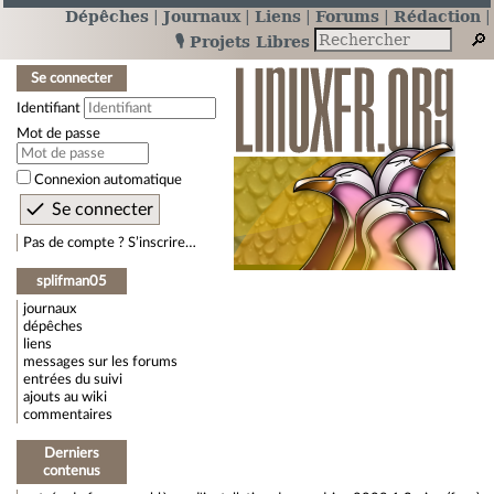
Dépêches
Journaux
Liens
Forums
Rédaction
🎙️ Projets Libres
Se connecter
Identifiant
Mot de passe
Connexion automatique
Pas de compte ? S’inscrire…
splifman05
journaux
dépêches
liens
messages sur les forums
entrées du suivi
ajouts au wiki
commentaires
Derniers
contenus