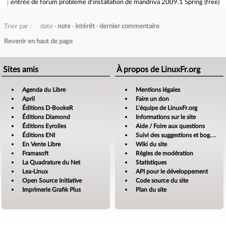
entrée de forum
problème d'installation de mandriva 2009.1 Spring (free)
Trier par :
date
note
intérêt
dernier commentaire
Revenir en haut de page
Sites amis
À propos de LinuxFr.org
Agenda du Libre
Mentions légales
April
Faire un don
Éditions D-BookeR
L’équipe de LinuxFr.org
Éditions Diamond
Informations sur le site
Éditions Eyrolles
Aide / Foire aux questions
Éditions ENI
Suivi des suggestions et bogues
En Vente Libre
Wiki du site
Framasoft
Règles de modération
La Quadrature du Net
Statistiques
Lea-Linux
API pour le développement
Open Source Initiative
Code source du site
Imprimerie Grafik Plus
Plan du site