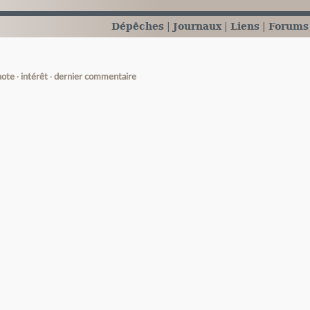
Dépêches
Journaux
Liens
Forums
note
intérêt
dernier commentaire
e