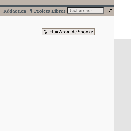
Rédaction
🎙️ Projets Libres
Flux Atom de Spooky