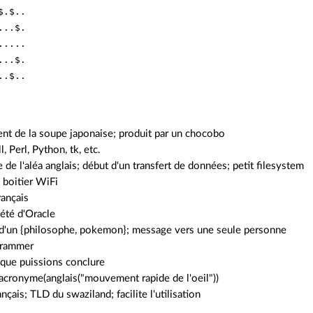
.$..

..$.

....

..$.

ient de la soupe japonaise; produit par un chocobo
ll, Perl, Python, tk, etc.
re de l'aléa anglais; début d'un transfert de données; petit filesystem
; boitier WiFi
rançais
iété d'Oracle
 d'un {philosophe, pokemon}; message vers une seule personne
ogrammer
 que puissions conclure
 acronyme(anglais("mouvement rapide de l'oeil"))
ançais; TLD du swaziland; facilite l'utilisation