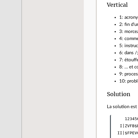
Vertical
1: acrony
2: fin d'
3: morcea
4: comme
5: instru
6: dans /
7: étouff
8: … et c
9: proce
10: prob
Solution
La solution est
     123456
   I|ZVFB$B
  II|$FPEVC