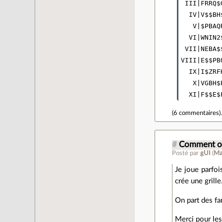
 III|FRRQ$G
  IV|V$$BH$
   V|$PBAQR
  VI|WNIN2$
 VII|NEBA$$
VIII|E$$PBQ
  IX|I$ZRFH
   X|VGBH$E
(
6 commentaires
)
#
Comment on 
Posté par
gUI
(
Ma
Je joue parfo
crée une grill
On part des fa
Merci pour les 