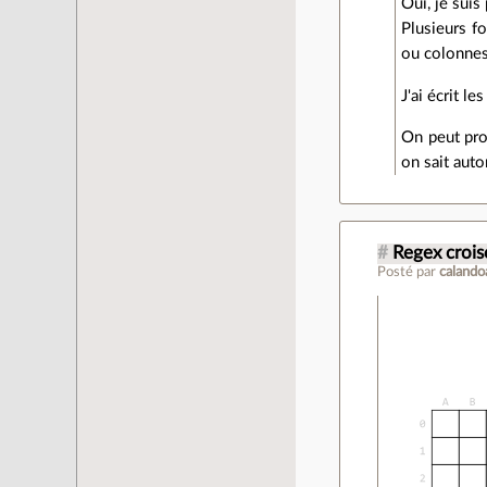
Oui, je suis
Plusieurs fo
ou colonnes
J'ai écrit le
On peut prob
on sait aut
#
Regex crois
Posté par
calando