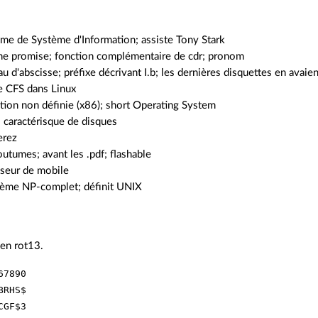
me de Système d'Information; assiste Tony Stark
une promise; fonction complémentaire de cdr; pronom
u d'abscisse; préfixe décrivant I.b; les dernières disquettes en avaien
 CFS dans Linux
ction non définie (x86); short Operating System
; caractérisque de disques
erez
outumes; avant les .pdf; flashable
sseur de mobile
lème NP-complet; définit UNIX
 en rot13.
7890

RHS$

GF$3
