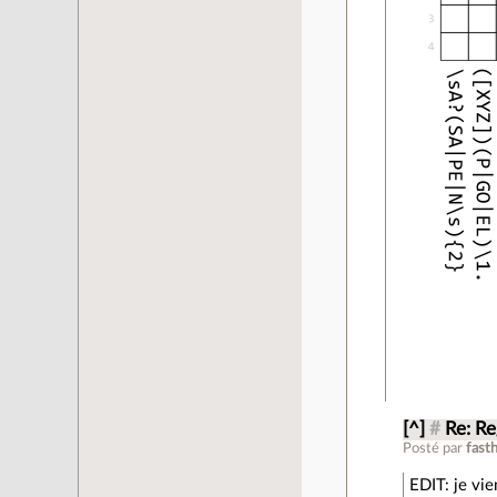
[^]
#
Re: Re
Posté par
fast
EDIT: je vi