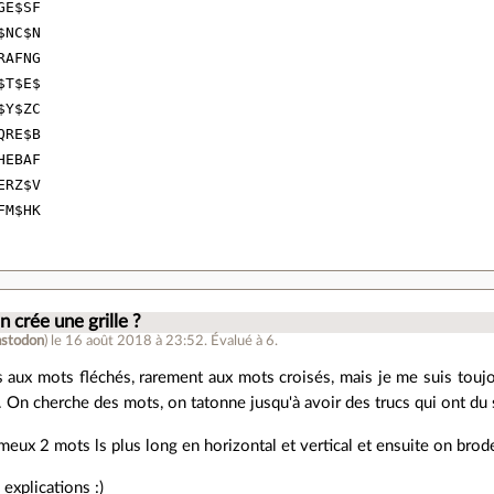
E$SF

NC$N

AFNG

T$E$

Y$ZC

RE$B

EBAF

RZ$V

.
crée une grille ?
stodon
)
le 16 août 2018 à 23:52
.
Évalué à
6
.
is aux mots fléchés, rarement aux mots croisés, mais je me suis t
e. On cherche des mots, on tatonne jusqu'à avoir des trucs qui ont du
meux 2 mots ls plus long en horizontal et vertical et ensuite on brod
explications :)