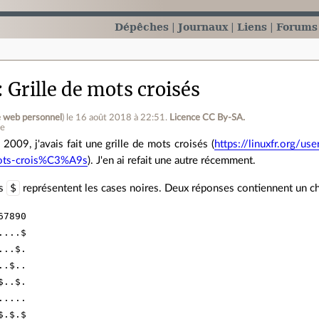
Dépêches
Journaux
Liens
Forums
Grille de mots croisés
e web personnel
)
le 16 août 2018 à 22:51
.
Licence CC By‑SA.
ne
 2009, j'avais fait une grille de mots croisés (
https://linuxfr.org/u
ts-crois%C3%A9s
). J'en ai refait une autre récemment.
$
es
représentent les cases noires. Deux réponses contiennent un chi
7890

...$

..$.

.$..

..$.

....

.$.$
