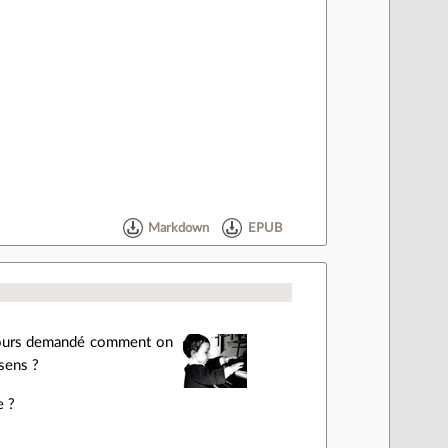
Markdown
EPUB
oujours demandé comment on
 sens ?
e ?