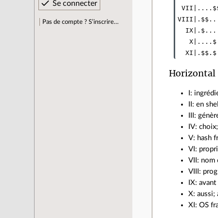
 VII|....$$
VIII|.$$...
Pas de compte ? S’inscrire…
  IX|.$....
   X|....$.
Horizontal
I: ingréd
II: en she
III: génè
IV: choix
V: hash f
VI: propr
VII: nom
VIII: pr
IX: avant
X: aussi;
XI: OS fr