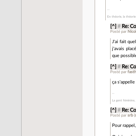
En théorie, la théorie
[^]
#
Re: Co
Posté par
Nico
J'ai fait qu
j'avais plac
que possibl
[^]
#
Re: Co
Posté par
fast
ça s'appelle
La gent féminine,
[^]
#
Re: Co
Posté par
srb
(
Pour rappel,