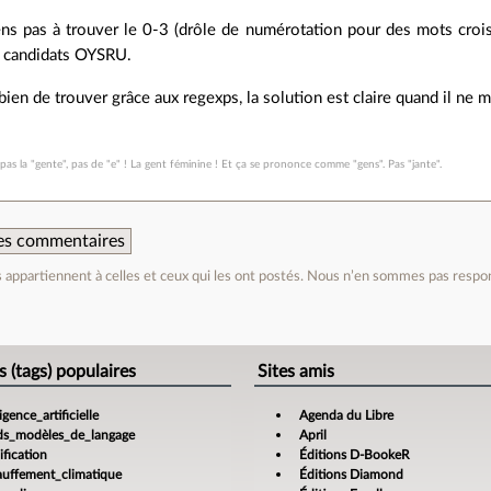
ens pas à trouver le 0-3 (drôle de numérotation pour des mots croisé
s candidats OYSRU.
 bien de trouver grâce aux regexps, la solution est claire quand il n
 pas la "gente", pas de "e" ! La gent féminine ! Et ça se prononce comme "gens". Pas "jante".
 des commentaires
appartiennent à celles et ceux qui les ont postés. Nous n’en sommes pas respo
e
s (tags) populaires
Sites amis
ligence_artificielle
Agenda du Libre
ds_modèles_de_langage
April
fication
Éditions D-BookeR
auffement_climatique
Éditions Diamond