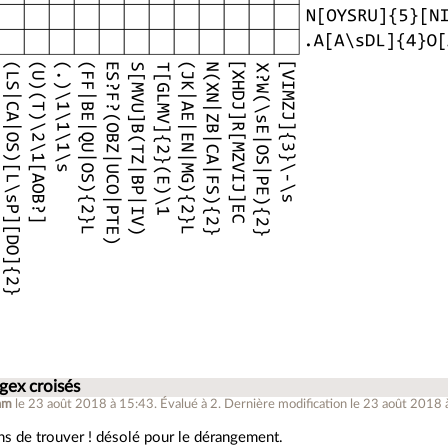
gex croisés
hm
le 23 août 2018 à 15:43
.
Évalué à
2
.
Dernière modification le 23 août 2018 
ens de trouver ! désolé pour le dérangement.