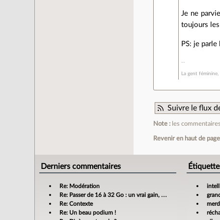
Je ne parvi
toujours le
PS: je parle
La gent féminine,
Suivre le flux
Note :
les commentaires 
Revenir en haut de pag
Derniers commentaires
Étiquette
Re: Modération
intel
Re: Passer de 16 à 32 Go : un vrai gain, mais jusqu’où ?
gran
Re: Contexte
merdi
Re: Un beau podium !
réch