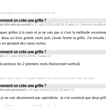
 et la pratique c'est pareil. En pratique c'est pas vrai.
mment on crée une grille ?
las
(
site web personnel
)
le 17 août 2018 à 08:56
.
Évalué à
3
.
Dernière modificat
elques grilles à la main et je ne sais pas si c'est la méthode recomma
é deux ou trois grands mots puis j'avais fermé la grille. J'ai ensuite
e en ajoutant des cases noires.
mment on crée une grille ?
hm
le 17 août 2018 à 09:00
.
Évalué à
7
.
 la potence les 2 premiers mots (horizontal+vertical).
 pas la "gente", pas de "e" ! La gent féminine ! Et ça se prononce comme "gens". Pas "jante".
mment on crée une grille ?
site web personnel
)
le 19 août 2018 à 23:19
.
Évalué à
2
.
 je ne suis absolument pas spécialiste : je n'ai construit que deux grill