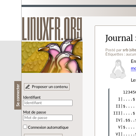
Journal
Posté par
srb
(
sit
Étiquettes : aucu
En
mo
L
Se connecter
Proposer un contenu
     123456
Identifiant
   I|....$.
  II|$.....
Mot de passe
 III|....$.
  IV|.$$..$
   V|$.....
Connexion automatique
  VI|.....$