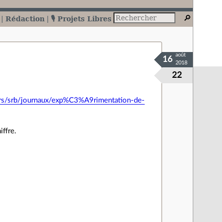
Rédaction
🎙️ Projets Libres
août
16
2018
22
sers/srb/journaux/exp%C3%A9rimentation-de-
ffre.